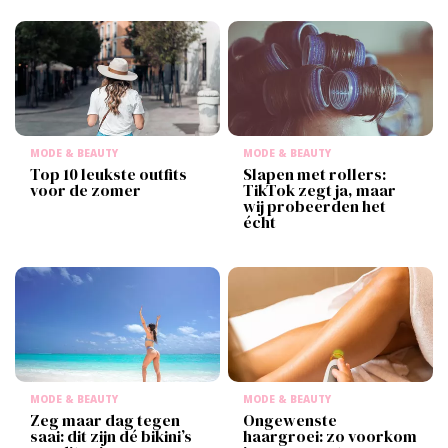
MODE & BEAUTY
MODE & BEAUTY
Top 10 leukste outfits
Slapen met rollers:
voor de zomer
TikTok zegt ja, maar
wij probeerden het
écht
MODE & BEAUTY
MODE & BEAUTY
Zeg maar dag tegen
Ongewenste
saai: dit zijn dé bikini’s
haargroei: zo voorkom