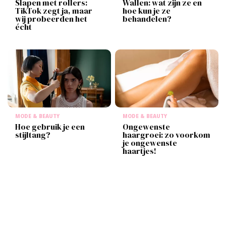
Slapen met rollers:
Wallen: wat zijn ze en
TikTok zegt ja, maar
hoe kun je ze
wij probeerden het
behandelen?
écht
MODE & BEAUTY
MODE & BEAUTY
Hoe gebruik je een
Ongewenste
stijltang?
haargroei: zo voorkom
je ongewenste
haartjes!