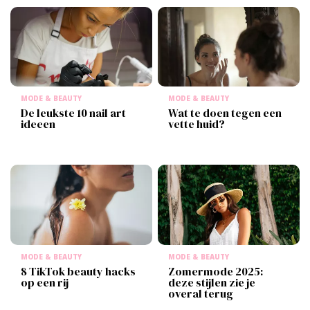
MODE & BEAUTY
MODE & BEAUTY
De leukste 10 nail art​
Wat te doen tegen een
ideeen
vette huid?
MODE & BEAUTY
MODE & BEAUTY
8 TikTok beauty hacks
Zomermode 2025:
op een rij
deze stijlen zie je
overal terug