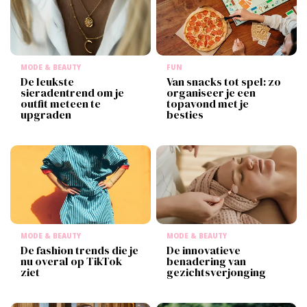
MODE & BEAUTY
FUN
De leukste
Van snacks tot spel: zo
sieradentrend om je
organiseer je een
outfit meteen te
topavond met je
upgraden
besties
MODE & BEAUTY
MODE & BEAUTY
De fashion trends die je
De innovatieve
nu overal op TikTok
benadering van
ziet
gezichtsverjonging