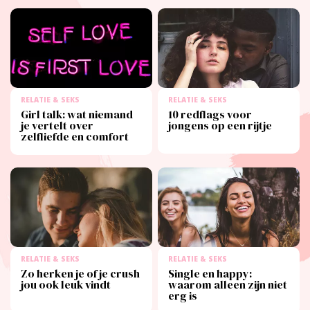
RELATIE & SEKS
RELATIE & SEKS
Girl talk: wat niemand
10 redflags voor
je vertelt over
jongens op een rijtje
zelfliefde en comfort
RELATIE & SEKS
RELATIE & SEKS
Zo herken je of je crush
Single en happy:
jou ook leuk vindt
waarom alleen zijn niet
erg is