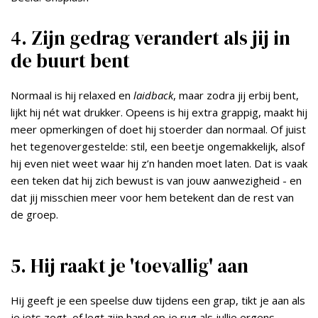
4. Zijn gedrag verandert als jij in
de buurt bent
Normaal is hij relaxed en
laidback
, maar zodra jij erbij bent,
lijkt hij nét wat drukker. Opeens is hij extra grappig, maakt hij
meer opmerkingen of doet hij stoerder dan normaal. Of juist
het tegenovergestelde: stil, een beetje ongemakkelijk, alsof
hij even niet weet waar hij z’n handen moet laten. Dat is vaak
een teken dat hij zich bewust is van jouw aanwezigheid - en
dat jij misschien meer voor hem betekent dan de rest van
de groep.
5. Hij raakt je 'toevallig' aan
Hij geeft je een speelse duw tijdens een grap, tikt je aan als
je iets zegt, of legt zijn hand op je rug als jullie ergens