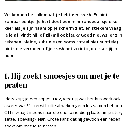
We kennen het allemaal: je hebt een
crush
. En niet
zomaar eentje. Je hart doet een mini-rondedansje elke
keer als je zijn naam op je scherm ziet, en stiekem vraag
je je af: vindt hij (of zij) mij ook leuk? Goed nieuws: er zijn
tekenen. Kleine, subtiele (en soms totaal niet subtiele)
hints die verraden of je
crush
net zo into jou is als jij in
hem.
1. Hij zoekt smoesjes om met je te
praten
Plots krijg je een appje: “Hey, weet jij wat het huiswerk ook
alweer was?” - terwijl jullie al weken geen les samen hebben.
Of hij vraagt ineens naar die ene serie die jij laatst in je story
zette. Toevallig? Nah. Grote kans dat hij gewoon een reden
zoekt om met je te praten.