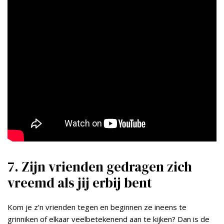
7. Zijn vrienden gedragen zich
vreemd als jij erbij bent
Kom je z’n vrienden tegen en beginnen ze ineens te
grinniken of elkaar veelbetekenend aan te kijken? Dan is de