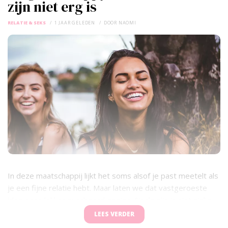
zijn niet erg is
RELATIE & SEKS
1 JAAR GELEDEN
DOOR
NAOMI
In deze maatschappij lijkt het soms alsof je past meetelt als
je een fijne relatie hebt. Maar laten we dat vastgeroeste
idee eens lekker overboord gooien. Single zijn is niet zielig,
niet eenzaam, en al helemaal geen tussenfase. Sterker nog:
LEES VERDER
het kan heel fijn zijn en geeft ruimte tot zelfontwikkeling. Ja,