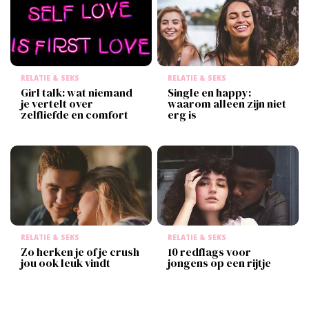
RELATIE & SEKS
RELATIE & SEKS
Girl talk: wat niemand
Single en happy:
je vertelt over
waarom alleen zijn niet
zelfliefde en comfort
erg is
RELATIE & SEKS
RELATIE & SEKS
Zo herken je of je crush
10 redflags voor
jou ook leuk vindt
jongens op een rijtje