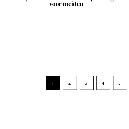
voor meiden
1
2
3
4
5