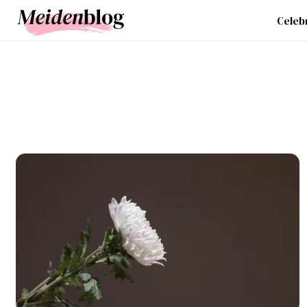
Celebr