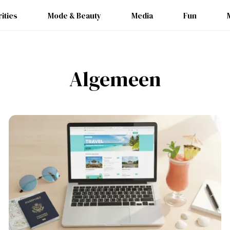
ities
Mode & Beauty
Media
Fun
Algemeen