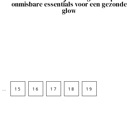
onmisbare essentials voor een gezonde
glow
15
16
17
18
19
…