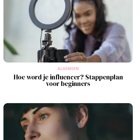
ALGEMEEN
Hoe word je influencer? Stappenplan
voor beginners