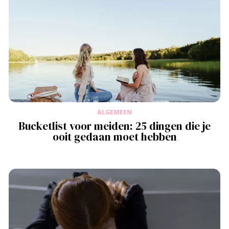
ALGEMEEN
Bucketlist voor meiden: 25 dingen die je
ooit gedaan moet hebben