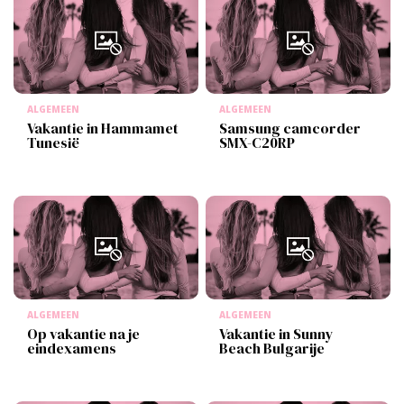
ALGEMEEN
ALGEMEEN
Vakantie in Hammamet
Samsung camcorder
Tunesië
SMX-C20RP
ALGEMEEN
ALGEMEEN
Op vakantie na je
Vakantie in Sunny
eindexamens
Beach Bulgarije