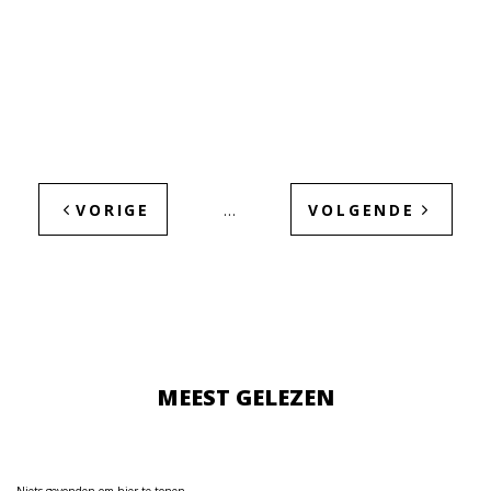
VORIGE
VOLGENDE
…
MEEST GELEZEN
Niets gevonden om hier te tonen.