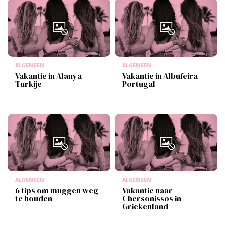
ALGEMEEN
ALGEMEEN
Vakantie in Alanya
Vakantie in Albufeira
Turkije
Portugal
ALGEMEEN
ALGEMEEN
6 tips om muggen weg
Vakantie naar
te houden
Chersonissos in
Griekenland