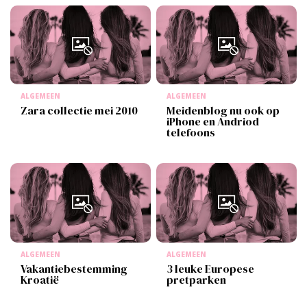
ALGEMEEN
ALGEMEEN
Zara collectie mei 2010
Meidenblog nu ook op
iPhone en Andriod
telefoons
ALGEMEEN
ALGEMEEN
Vakantiebestemming
3 leuke Europese
Kroatië
pretparken