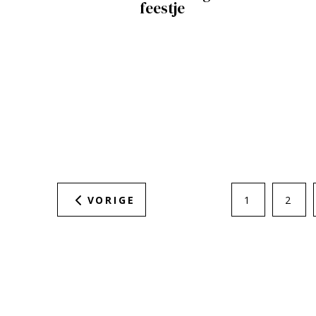
feestje
VORIGE
1
2