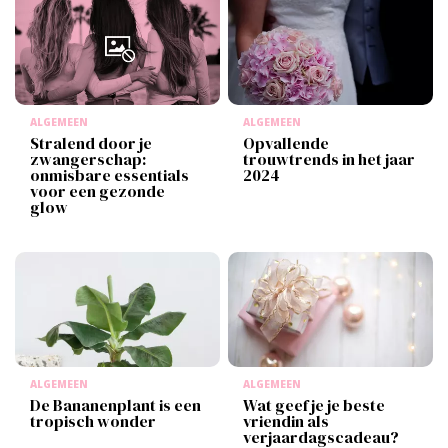
ALGEMEEN
ALGEMEEN
Stralend door je
Opvallende
zwangerschap:
trouwtrends in het jaar
onmisbare essentials
2024
voor een gezonde
glow
ALGEMEEN
ALGEMEEN
De Bananenplant is een
Wat geef je je beste
tropisch wonder
vriendin als
verjaardagscadeau?