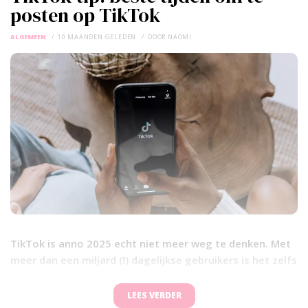
posten op TikTok
ALGEMEEN
10 MAANDEN GELEDEN
DOOR
NAOMI
TikTok is anno 2025 echt niet meer weg te denken. Met
meer dan een miljard (!) dagelijkse gebruikers is het zelfs
populairder dan Google. Ja, je leest het goed: TikTok
wordt vaker bezocht dan Google. Geen wonder dat
LEES VERDER