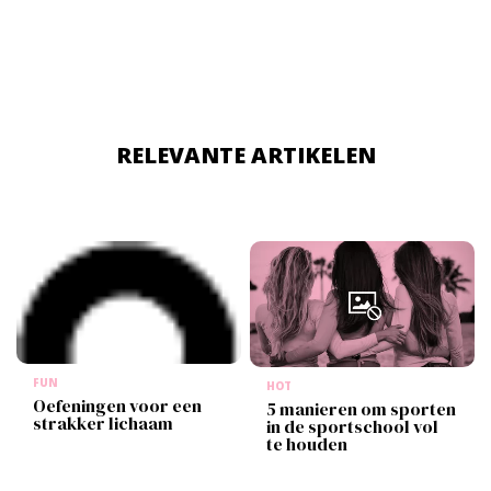
bedrijven, influencers én creators er alles aan doen om
te shinen op dit platform.
RELEVANTE ARTIKELEN
FUN
HOT
Oefeningen voor een
5 manieren om sporten
strakker lichaam
in de sportschool vol
te houden