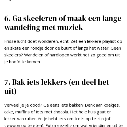
6. Ga skeeleren of maak een lange
wandeling met muziek
Frisse lucht doet wonderen, écht. Zet een lekkere playlist op
en skate een rondje door de buurt of langs het water. Geen
skeelers? Wandelen of hardlopen werkt net zo goed om uit
je hoofd te komen.
7. Bak iets lekkers (en deel het
uit)
Verveel je je dood? Ga eens iets bakken! Denk aan koekjes,
cake, muffins of iets met chocola. Het hele huis gaat er
lekker van ruiken én je hebt iets om trots op te zijn (of
gewoon op te eten). Extra gezellig om wat vriendinnen uit te