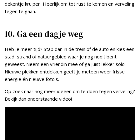
dekentje kruipen. Heerlijk om tot rust te komen en verveling
tegen te gaan.
10. Ga een dagje weg
Heb je meer tijd? Stap dan in de trein of de auto en kies een
stad, strand of natuurgebied waar je nog nooit bent
geweest. Neem een vriendin mee of ga juist lekker solo.
Nieuwe plekken ontdekken geeft je meteen weer frisse
energie én nieuwe foto's.
Op zoek naar nog meer ideeën om te doen tegen verveling?
Bekijk dan onderstaande video!