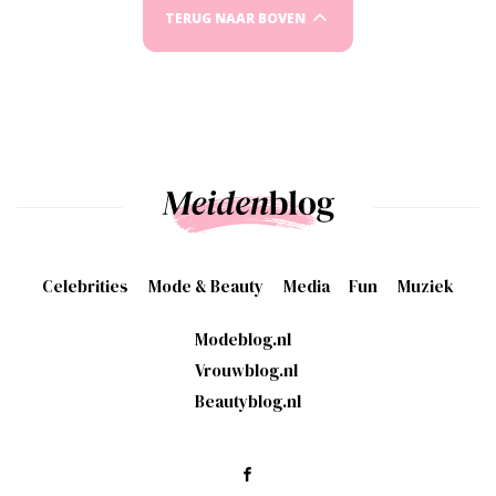
TERUG NAAR BOVEN
Celebrities
Mode & Beauty
Media
Fun
Muziek
Modeblog.nl
Vrouwblog.nl
Beautyblog.nl