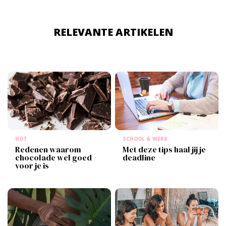
RELEVANTE ARTIKELEN
HOT
SCHOOL & WERK
Redenen waarom
Met deze tips haal jij je
chocolade wel goed
deadline
voor je is