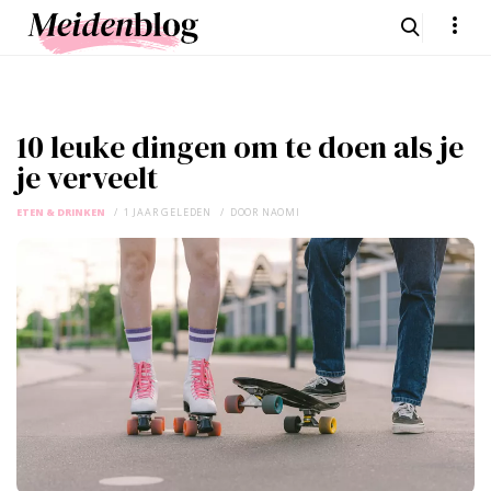
10 leuke dingen om te doen als je
je verveelt
ETEN & DRINKEN
1 JAAR GELEDEN
DOOR
NAOMI