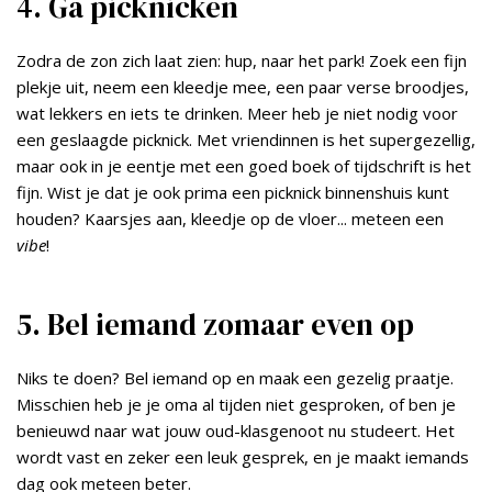
4. Ga picknicken
Zodra de zon zich laat zien: hup, naar het park! Zoek een fijn
plekje uit, neem een kleedje mee, een paar verse broodjes,
wat lekkers en iets te drinken. Meer heb je niet nodig voor
een geslaagde picknick. Met vriendinnen is het supergezellig,
maar ook in je eentje met een goed boek of tijdschrift is het
fijn. Wist je dat je ook prima een picknick binnenshuis kunt
houden? Kaarsjes aan, kleedje op de vloer... meteen een
vibe
!
5. Bel iemand zomaar even op
Niks te doen? Bel iemand op en maak een gezelig praatje.
Misschien heb je je oma al tijden niet gesproken, of ben je
benieuwd naar wat jouw oud-klasgenoot nu studeert. Het
wordt vast en zeker een leuk gesprek, en je maakt iemands
dag ook meteen beter.