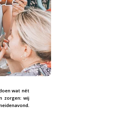
s doen wat nét
n zorgen: wij
 meidenavond.