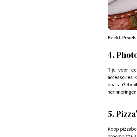
Beeld: Pexels
4. Phot
Tijd voor ee
accessoires k
boa’s. Gebru
herinneringen
5. Pizz
Koop pizzabod
droompizza sa