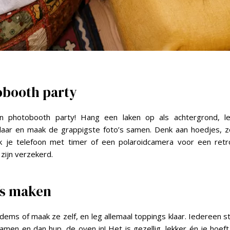
obooth party
n photobooth party! Hang een laken op als achtergrond, l
laar en maak de grappigste foto’s samen. Denk aan hoedjes, z
ik je telefoon met timer of een polaroidcamera voor een retr
 zijn verzekerd.
a’s maken
ems of maak ze zelf, en leg allemaal toppings klaar. Iedereen st
men en dan hup, de oven in! Het is gezellig, lekker én je hoef