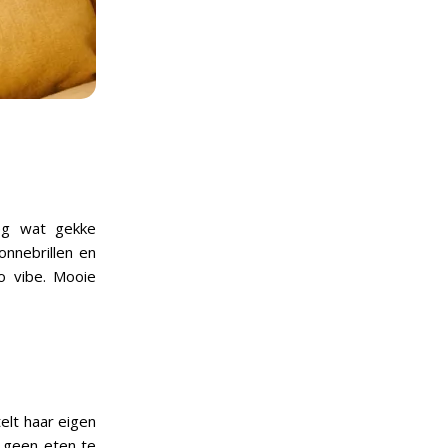
eg wat gekke
onnebrillen en
o vibe. Mooie
elt haar eigen
t geen eten te