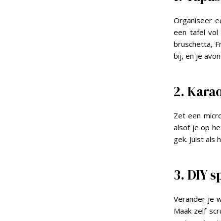
Organiseer e
een tafel vo
bruschetta, F
bij, en je av
2. Kara
Zet een micro
alsof je op h
gek. Juist als
3. DIY 
Verander je w
Maak zelf scr