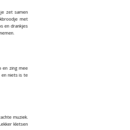
 je zet samen
okbroodje met
ps en drankjes
e nemen.
op en zing mee
en niets is te
zachte muziek.
Lekker kletsen