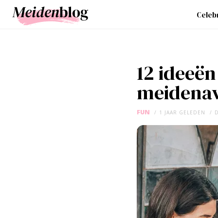
Celebr
12 ideeën
meidena
FUN
1 JAAR GELEDEN