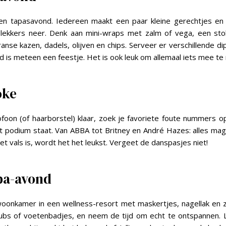
en tapasavond. Iedereen maakt een paar kleine gerechtjes en
l lekkers neer. Denk aan mini-wraps met zalm of vega, een st
ranse kazen, dadels, olijven en chips. Serveer er verschillende di
ond is meteen een feestje. Het is ook leuk om allemaal iets mee t
oke
foon (of haarborstel) klaar, zoek je favoriete foute nummers 
et podium staat. Van ABBA tot Britney en André Hazes: alles mag 
 het vals is, wordt het het leukst. Vergeet de danspasjes niet!
spa-avond
oonkamer in een wellness-resort met maskertjes, nagellak en 
ubs of voetenbadjes, en neem de tijd om echt te ontspannen. 