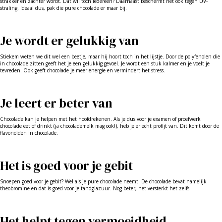
strakker en zachter wordt. Dat wil toch iedereen? Daarnaast beschermt het ook tegen UV-
straling. Ideaal dus, pak die pure chocolade er maar bij.
Je wordt er gelukkig van
Stiekem weten we dit wel een beetje, maar hij hoort toch in het lijstje. Door de polyfenolen die
in chocolade zitten geeft het je een gelukkig gevoel. Je wordt een stuk kalmer en je voelt je
tevreden. Ook geeft chocolade je meer energie en vermindert het stress.
Je leert er beter van
Chocolade kan je helpen met het hoofdrekenen. Als je dus voor je examen of proefwerk
chocolade eet of drinkt (ja chocolademelk mag ook!), heb je er echt profijt van. Dit komt door de
flavonoïden in chocolade.
Het is goed voor je gebit
Snoepen goed voor je gebit? Wel als je pure chocolade neemt! De chocolade bevat namelijk
theobromine en dat is goed voor je tandglazuur. Nog beter, het versterkt het zelfs.
Het helpt tegen vermoeidheid