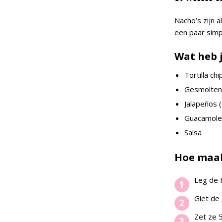
Nacho’s zijn 
een paar simp
Wat heb 
Tortilla chi
Gesmolten
Jalapeños (o
Guacamole
Salsa
Hoe maak
Leg de t
Giet de
Zet ze 5