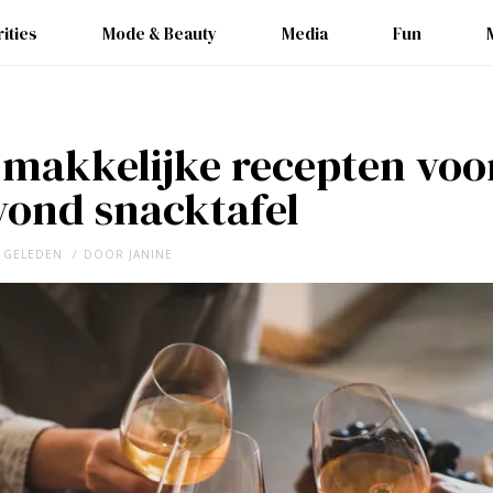
ities
Mode & Beauty
Media
Fun
 makkelijke recepten voo
ond snacktafel
R GELEDEN
DOOR
JANINE