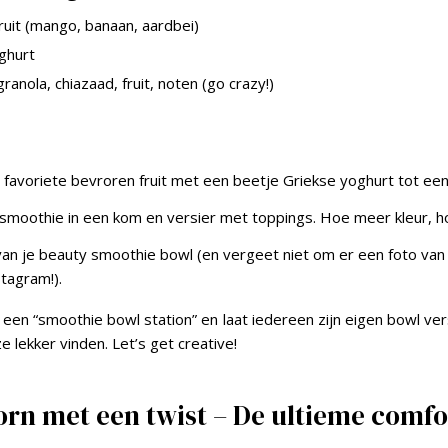
ruit (mango, banaan, aardbei)
ghurt
ranola, chiazaad, fruit, noten (go crazy!)
e favoriete bevroren fruit met een beetje Griekse yoghurt tot ee
 smoothie in een kom en versier met toppings. Hoe meer kleur, h
van je beauty smoothie bowl (en vergeet niet om er een foto van
stagram!).
een “smoothie bowl station” en laat iedereen zijn eigen bowl ve
e lekker vinden. Let’s get creative!
orn met een twist – De ultieme comfo