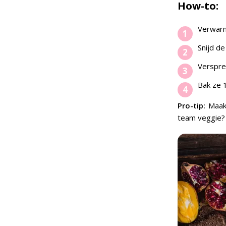
How-to:
Verwarm
Snijd d
Verspre
Bak ze 1
Pro-tip:
Maak 
team veggie?