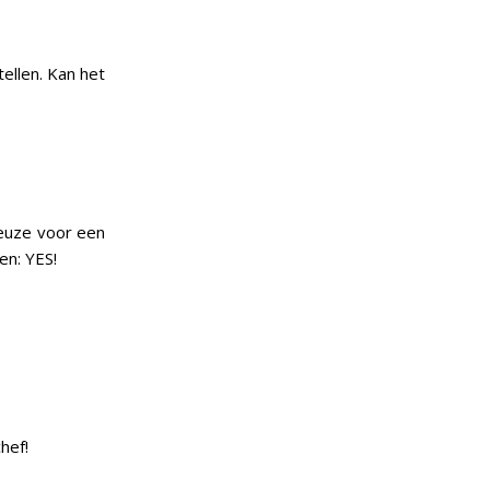
ellen. Kan het
keuze voor een
en: YES!
chef!