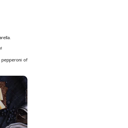
rella.
e!
 pepperoni of