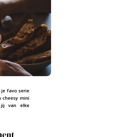
je favo serie
n cheesy mini
ij van elke
oment