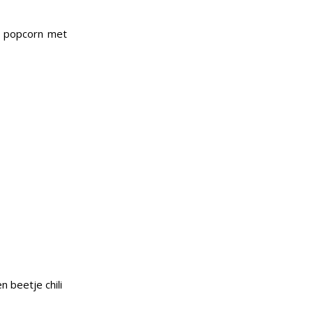
e popcorn met
 beetje chili