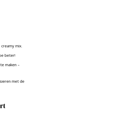
n creamy mix.
oe beter!
 te maken –
rsieren met de
rt