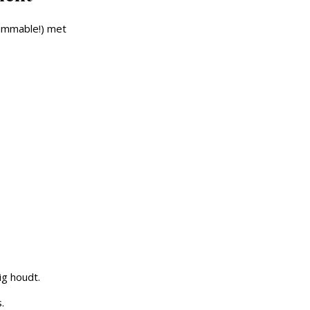
rammable!) met
ig houdt.
.