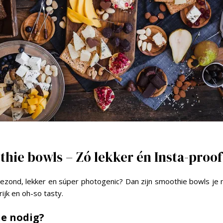
thie bowls – Zó lekker én Insta-proo
gezond, lekker en súper photogenic? Dan zijn smoothie bowls je 
ijk en oh-so tasty.
je nodig?