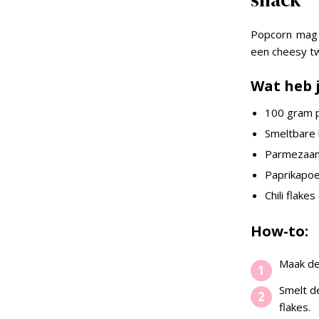
Popcorn mag 
een cheesy twi
Wat heb 
100 gram 
Smeltbare 
Parmezaan
Paprikapo
Chili flakes
How-to:
Maak de
Smelt d
flakes.