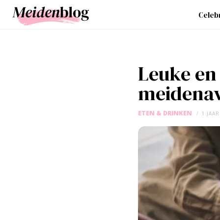
Celebr
Leuke en
meidenav
ETEN & DRINKEN
1 JAA