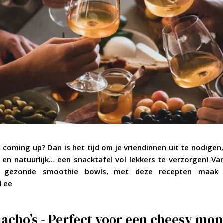
coming up? Dan is het tijd om je vriendinnen uit te nodigen, 
 en natuurlijk… een snacktafel vol lekkers te verzorgen! Va
t gezonde smoothie bowls, met deze recepten maak j
 ee
 nacho’s - Perfect voor een cheesy m