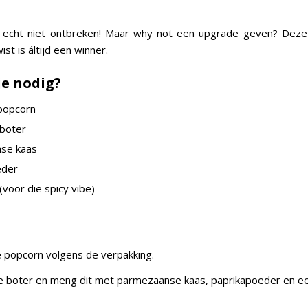
echt niet ontbreken! Maar why not een upgrade geven? Dez
st is áltijd een winner.
je nodig?
popcorn
boter
se kaas
eder
 (voor die spicy vibe)
 popcorn volgens de verpakking.
e boter en meng dit met parmezaanse kaas, paprikapoeder en een