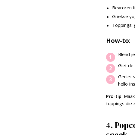
Bevroren f
Griekse yo
Toppings: g
How-to:
Blend j
Giet de
Geniet 
hello In
Pro-tip:
Maak 
toppings die z
4. Popc
snack