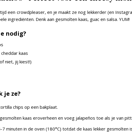
altijd een crowdpleaser, en je maakt ze nog lekkerder (en Instag
ele ingrediënten. Denk aan gesmolten kaas, guac en salsa. YUM!
je nodig?
ps
 cheddar kaas
f niet, jij kiest!)
 je ze?
ortilla chips op een bakplaat.
 gesmolten kaas eroverheen en voeg jalapeños toe als je van pitt
-7 minuten in de oven (180°C) totdat de kaas lekker gesmolten is