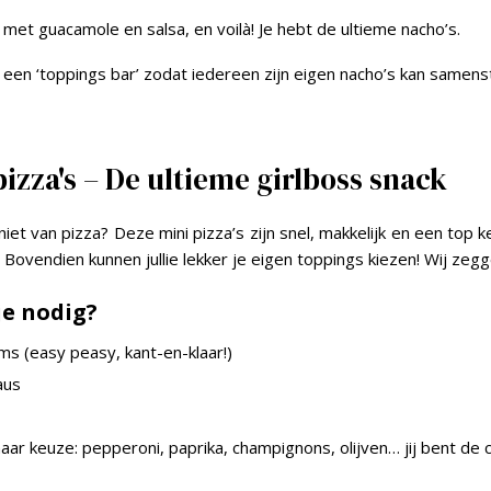
met guacamole en salsa, en voilà! Je hebt de ultieme nacho’s.
een ‘toppings bar’ zodat iedereen zijn eigen nacho’s kan samenst
pizza's – De ultieme girlboss snack
niet van pizza? Deze mini pizza’s zijn snel, makkelijk en een top 
Bovendien kunnen jullie lekker je eigen toppings kiezen! Wij zegg
je nodig?
s (easy peasy, kant-en-klaar!)
aus
aar keuze: pepperoni, paprika, champignons, olijven… jij bent de 