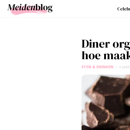
Celebr
Diner org
hoe maak 
ETEN & DRINKEN
4 JAA