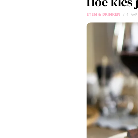
Hoe kies 
ETEN & DRINKEN
4 JAA