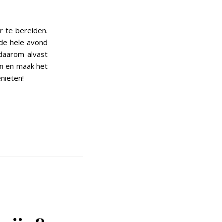
r te bereiden.
 de hele avond
 daarom alvast
en en maak het
enieten!