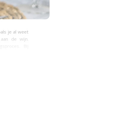
oals je al weet
 aan de wijn.
gsproces. Bij
ierdoor zal de
 van de smaak
olvrije wijnen
len we je hoe
zen. Lees snel