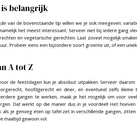
 is belangrijk
gde van de bovenstaande tip willen we je ook meegeven: variatie 
r namelijk het meest interessant. Serveer niet bij iedere gang vl
rechten en vegetarische gerechten. Laat zoveel mogelijk smak
zuur. Probeer eens een bijzondere soort groente uit, of een uniek
n A tot Z
 voor de feestdagen kun je absoluut uitpakken. Serveer daaro
oorgerecht, hoofdgerecht en diner, en eventueel zelfs kleine 
rdere gangen te werken, maak je het mogelijk om voor veel 
rgen. Dat werkt op die manier dus in je voordeel! Het hoeve
n: als je genoeg eten op tafel zet in verschillende gangen, zitte
de maaltijd gewoon vol.