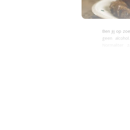
Ben jij op zo
geen alcohol
Normaliter z
alcoholvrije 
wijn zijn ar
ietwat weg, w
vaak een stu
alcoholvrije 
verder voor me