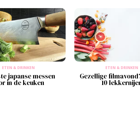
ETEN & DRINKEN
ETEN & DRINKEN
ste japanse messen
Gezellige filmavond?
or in de keuken
10 lekkernije