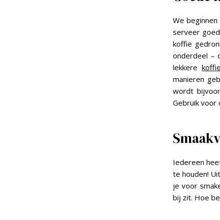
We beginnen o
serveer goede
koffie gedron
onderdeel – d
lekkere
koff
manieren gebr
wordt bijvoor
Gebruik voor 
Smaakvo
Iedereen hee
te houden! Uit
je voor smake
bij zit. Hoe b