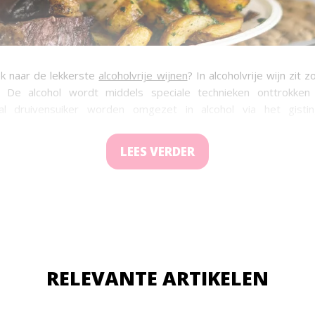
ek naar de lekkerste
alcoholvrije wijnen
? In alcoholvrije wijn zit z
. De alcohol wordt middels speciale technieken onttrokken
al druivensuiker worden omgezet in alcohol via het gistin
wijn wordt de alcohol na het gistingsproces uit de wijn gehaald. H
oma en karakter behouden. Alcohol neemt het fruitige en zoete
LEES VERDER
at bij alcoholvrije wijn meer aanwezig is. Hierdoor smaken alcoh
k zoeter en zijn ze lichter van smaak. In dit artikel vertel
wijn gemaakt wordt en hoe je goede alcoholvrije wijn kunt kie
er informatie en ontdek alles over alcoholvrije wijn.
RELEVANTE ARTIKELEN