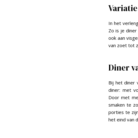
Variatie
In het verlen
Zo is je dine
ook aan visge
van zoet tot 
Diner va
Bij het diner
diner: met v
Door met mee
smaken te zo
porties te zij
het eind van 