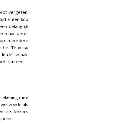
ordt vergeten:
ijd al een kop
een belangrijk
 je maar beter
s op meerdere
ffie. Tiramisu
n in de smaak.
ordt smullen!
 rekening mee
s wel zonde als
n iets lekkers
spelen!