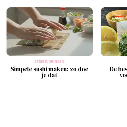
ETEN & DRINKEN
Simpele sushi maken: zo doe
De be
je dat
vo