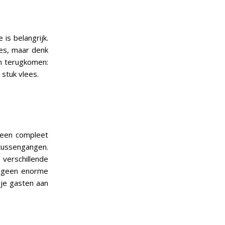
is belangrijk.
ees, maar denk
en terugkomen:
 stuk vlees.
m een compleet
tussengangen.
verschillende
n geen enorme
n je gasten aan