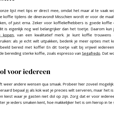
nze lijst met tips er direct mee, omdat het maar al te vaak w
 koffie tijdens de dineravond! Misschien wordt er voor de maalt
ken, of juist erna. Zeker voor koffieliefhebbers is goede koffie 
it is eigenlijk nog wel belangrijker dan het toetje. Daarom kun
ie kopen
, van een kwalitatief merk. Je kunt koffie trouwen
uiken: als je echt wilt uitpakken, bedenk je meer opties met ko
beeld bereid met koffie! En dit toetje valt bij vrijwel iederee
de bereiding sterke koffie, zoals espresso van
Segafredo
. Dat w
l voor iedereen
ft weer andere wensen qua smaak. Probeer hier zoveel mogelijk
eraard bepaal jij als kok wat je precies wilt serveren, maar het i
n kiest waar je gasten niet dol op zijn. Zorg dat er voor iederee
eter je ieders smaken kent, hoe makkelijker het is om hierop in te 