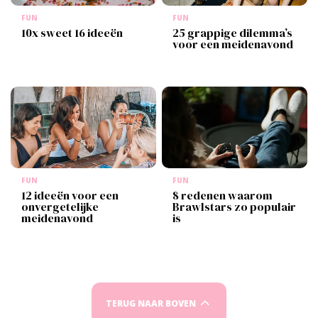
FUN
FUN
10x sweet 16 ideeën
25 grappige dilemma’s
voor een meidenavond
FUN
FUN
12 ideeën voor een
8 redenen waarom
onvergetelijke
Brawlstars zo populair
meidenavond
is
TERUG NAAR BOVEN