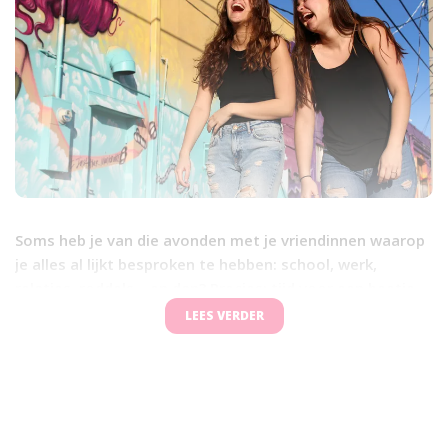
Soms heb je van die avonden met je vriendinnen waarop
je alles al lijkt besproken te hebben: school, werk,
relaties, roddels... en dan? Precies: tijd voor een beetje
gekkigheid. Met rare, grappige vragen kun je niet alleen
LEES VERDER
lachen, maar ook verrassende dingen over elkaar
ontdekken. Je leert je vriendinnen op een andere manier
kennen en er komen vaak de leukste gesprekken uit.