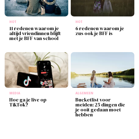
HOT
HOT
11 redenen waarom je
6 redenen waarom je
altijd vriendinnen blijft
zus ook je BFF is
met je BFF van school
MEDIA
ALGEMEEN
Hoe ga je live op
Bucketlist voor
TikTok?
meiden: 25 dingen die
je ooit gedaan moet
hebben