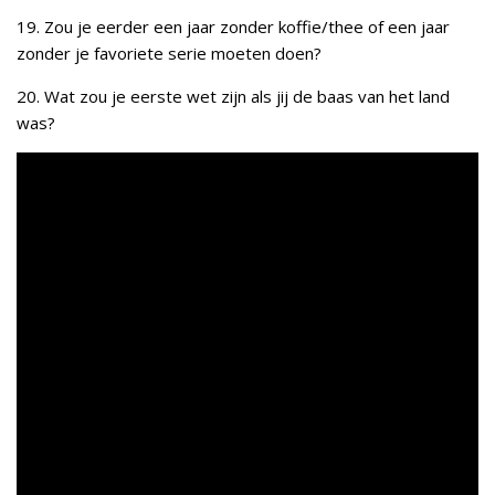
19. Zou je eerder een jaar zonder koffie/thee of een jaar
zonder je favoriete serie moeten doen?
20. Wat zou je eerste wet zijn als jij de baas van het land
was?