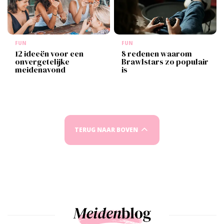
FUN
FUN
12 ideeën voor een
8 redenen waarom
onvergetelijke
Brawlstars zo populair
meidenavond
is
TERUG NAAR BOVEN