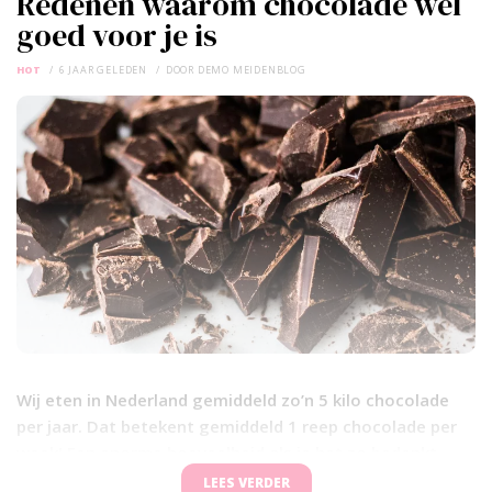
Redenen waarom chocolade wel
goed voor je is
HOT
6 JAAR GELEDEN
DOOR
DEMO MEIDENBLOG
Wij eten in Nederland gemiddeld zo’n 5 kilo chocolade
per jaar. Dat betekent gemiddeld 1 reep chocolade per
week! Een enorme hoeveelheid als je het zo bedenkt.
Toch is chocolade ook ergens wel goed voor je en wel
LEES VERDER