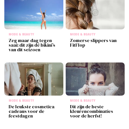
MODE & BEAUTY
MODE & BEAUTY
Zeg maar dag tegen
Zomerse slippers van
saai: dit zijn dé bikini’s
FitFlop
van dit seizoen
MODE & BEAUTY
MODE & BEAUTY
De leukste cosmetica
Dit zijn de beste
cadeaus voor de
kleurencombinaties
feestdagen
voor de herfst!