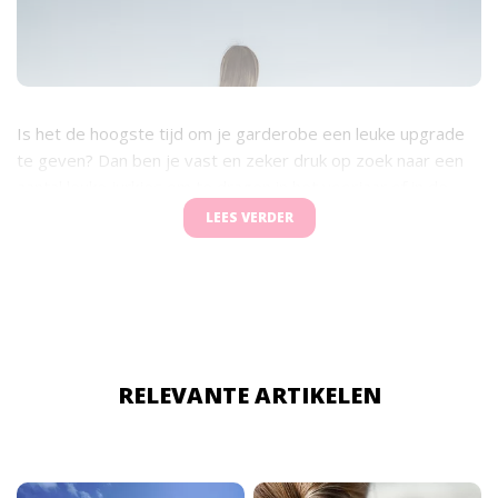
Is het de hoogste tijd om je garderobe een leuke upgrade
te geven? Dan ben je vast en zeker druk op zoek naar een
aantal leuke jurkjes om te dragen in het voorjaar of in de
zomer. Of er staat binnenkort een welverdiende vakantie op
LEES VERDER
de planning waar je op het gebied van kleding maar al te
graag een keer voor wilt uitpakken? Wat de populairste
stijlen zijn van dit seizoen, lees je in dit artikel.
RELEVANTE ARTIKELEN