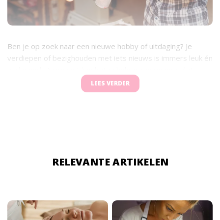
Ben je op zoek naar een nieuwe hobby of uitdaging? Je
verdiepen of bezighouden met iets nieuws is immers leuk én
uitdagend. Daarnaast kan het je helpen om (eventuele)
stress te verminderen: door je bezig te houden met een
LEES VERDER
nieuwe interesse, kun je een gevoel van rust en voldoening
krijgen waardoor je je hoofd even leegmaakt. Stort je
bijvoorbeeld eens in de veelzijdige wereld van epoxy.
Nieuwsgierig wat dit allemaal inhoudt en waar je je zoal mee
bezig kunt houden? Lees dan snel verder!
RELEVANTE ARTIKELEN