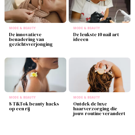
MODE & BEAUTY
MODE & BEAUTY
De innovatieve
De leukste 10 nail art​
benadering van
ideeen
gezichtsverjonging
MODE & BEAUTY
MODE & BEAUTY
8 TikTok beauty hacks
Ontdek de luxe
op een rij
haarverzorging die
jouw routine verandert