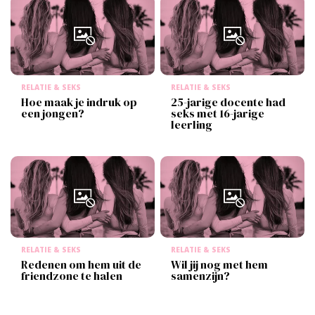
RELATIE & SEKS
RELATIE & SEKS
Hoe maak je indruk op
25-jarige docente had
een jongen?
seks met 16-jarige
leerling
RELATIE & SEKS
RELATIE & SEKS
Redenen om hem uit de
Wil jij nog met hem
friendzone te halen
samenzijn?