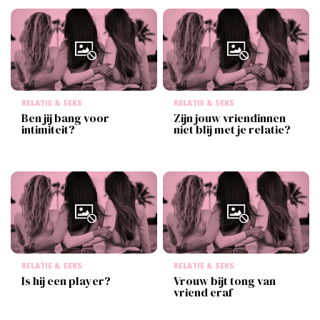
RELATIE & SEKS
RELATIE & SEKS
Ben jij bang voor
Zijn jouw vriendinnen
intimiteit?
niet blij met je relatie?
RELATIE & SEKS
RELATIE & SEKS
Is hij een player?
Vrouw bijt tong van
vriend eraf