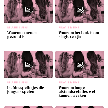
RELATIE & SEKS
RELATIE & SEKS
Waarom zoenen
Waarom het leuk is om
gezond is
single te zijn
RELATIE & SEKS
RELATIE & SEKS
Liefdesspelletjes die
Waarom lange
jongens spelen
afstandsrelaties wel
kunnen werken