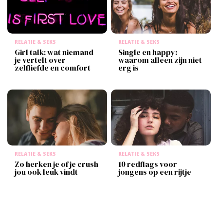
RELATIE & SEKS
RELATIE & SEKS
Girl talk: wat niemand
Single en happy:
je vertelt over
waarom alleen zijn niet
zelfliefde en comfort
erg is
RELATIE & SEKS
RELATIE & SEKS
Zo herken je of je crush
10 redflags voor
jou ook leuk vindt
jongens op een rijtje