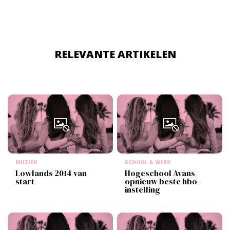
RELEVANTE ARTIKELEN
MUZIEK
SCHOOL & WERK
Lowlands 2014 van
Hogeschool Avans
start
opnieuw beste hbo-
instelling