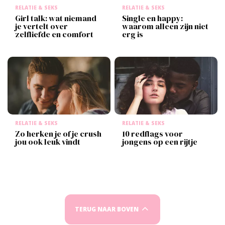
RELATIE & SEKS
RELATIE & SEKS
Girl talk: wat niemand
Single en happy:
je vertelt over
waarom alleen zijn niet
zelfliefde en comfort
erg is
RELATIE & SEKS
RELATIE & SEKS
Zo herken je of je crush
10 redflags voor
jou ook leuk vindt
jongens op een rijtje
TERUG NAAR BOVEN