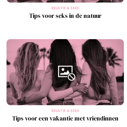
RELATIE & SEKS
Tips voor seks in de natuur
RELATIE & SEKS
Tips voor een vakantie met vriendinnen