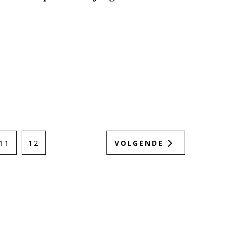
11
12
VOLGENDE