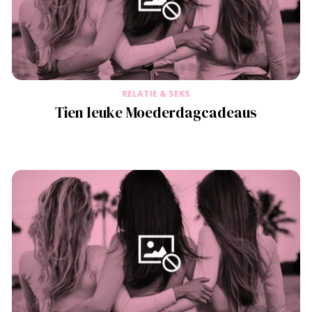
RELATIE & SEKS
Tien leuke Moederdagcadeaus