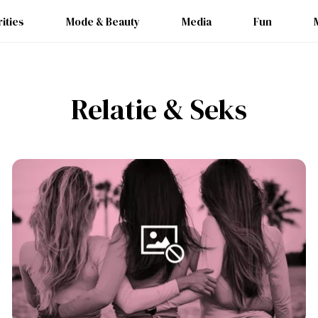
ities
Mode & Beauty
Media
Fun
Relatie & Seks