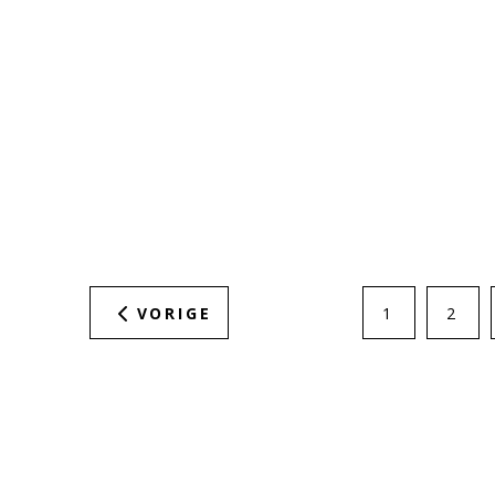
VORIGE
1
2