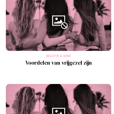
RELATIE & SEKS
Voordelen van vrijgezel zijn