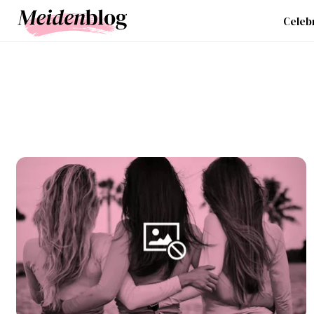
Celebr