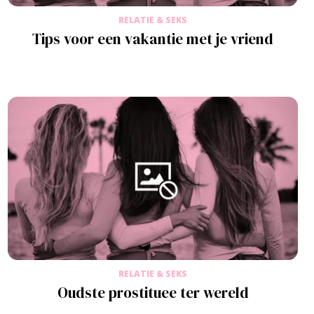
RELATIE & SEKS
Tips voor een vakantie met je vriend
RELATIE & SEKS
Oudste prostituee ter wereld