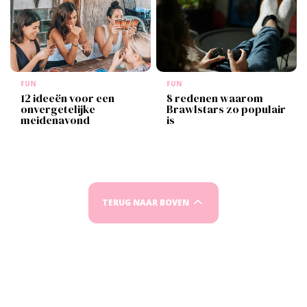
FUN
FUN
12 ideeën voor een
8 redenen waarom
onvergetelijke
Brawlstars zo populair
meidenavond
is
TERUG NAAR BOVEN