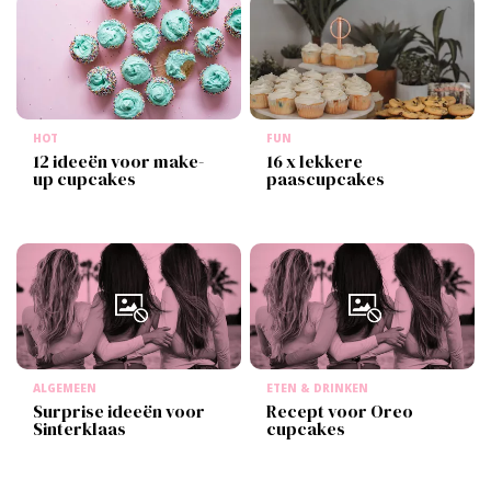
HOT
FUN
12 ideeën voor make-
16 x lekkere
up cupcakes
paascupcakes
ALGEMEEN
ETEN & DRINKEN
Surprise ideeën voor
Recept voor Oreo
Sinterklaas
cupcakes