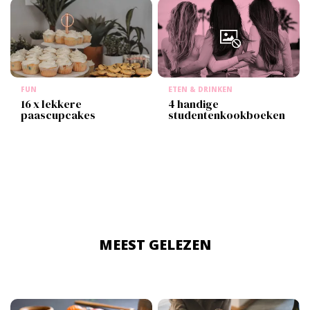
FUN
ETEN & DRINKEN
16 x lekkere
4 handige
paascupcakes
studentenkookboeken
MEEST GELEZEN