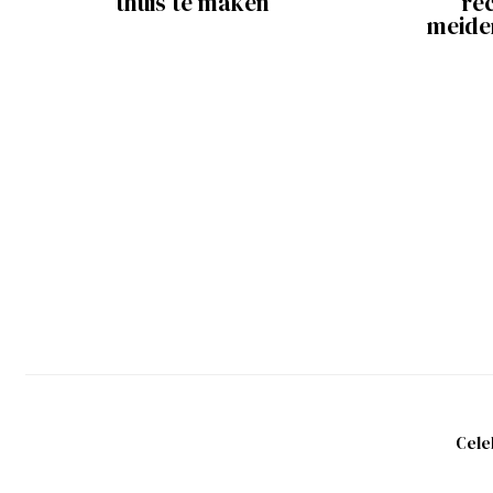
thuis te maken
re
meide
Cele