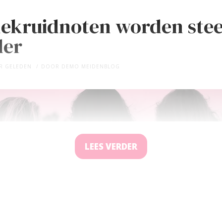
ekruidnoten worden ste
der
AR GELEDEN
DOOR
DEMO MEIDENBLOG
LEES VERDER