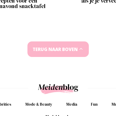
cepten voor een
als je je verve
navond snacktafel
TERUG NAAR BOVEN
brities
Mode & Beauty
Media
Fun
Mu