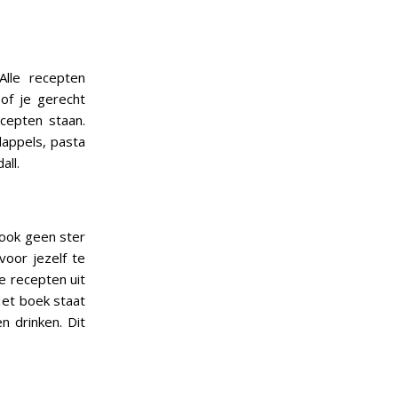
lle recepten
of je gerecht
ecepten staan.
dappels, pasta
all.
 ook geen ster
voor jezelf te
e recepten uit
et boek staat
n drinken. Dit