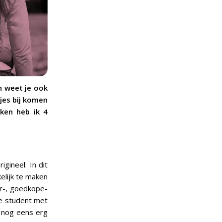
n weet je ook
sjes bij komen
ken heb ik 4
gineel. In dit
kelijk te maken
er-, goedkope-
me student met
k nog eens erg