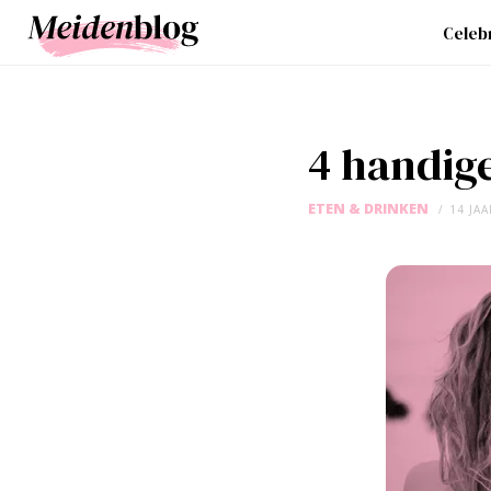
Celebr
4 handig
ETEN & DRINKEN
14 JA