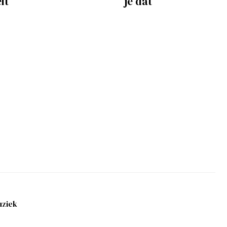
elt
je dat
ziek