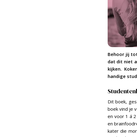
Behoor jij t
dat dit niet 
kijken. Koke
handige stu
Studente
Dit boek, ges
boek vind je v
en voor 1 á 2
en brainfoodr
kater die mor