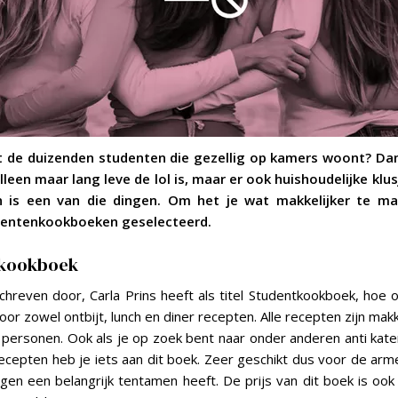
ot de duizenden studenten die gezellig op kamers woont? Da
alleen maar lang leve de lol is, maar er ook huishoudelijke klu
n is een van die dingen. Om het je wat makkelijker te ma
dentenkookboeken geselecteerd.
nkookboek
chreven door, Carla Prins heeft als titel Studentkookboek, hoe ori
oor zowel ontbijt, lunch en diner recepten. Alle recepten zijn mak
 personen. Ook als je op zoek bent naar onder anderen anti kat
ecepten heb je iets aan dit boek. Zeer geschikt dus voor de ar
gen een belangrijk tentamen heeft. De prijs van dit boek is oo