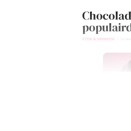
Chocolad
populair
ETEN & DRINKEN
14 JA