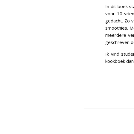
In dit boek s
voor 10 vrien
gedacht. Zo v
smoothies. Mo
meerdere ver
geschreven d
Ik vind stud
kookboek dan k