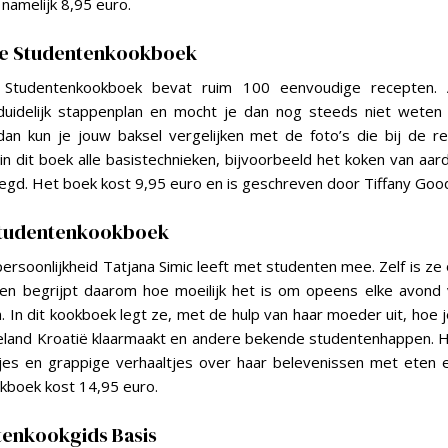
 namelijk 8,95 euro.
me Studentenkookboek
 Studentenkookboek bevat ruim 100 eenvoudige recepten. A
uidelijk stappenplan en mocht je dan nog steeds niet weten 
dan kun je jouw baksel vergelijken met de foto’s die bij de r
in dit boek alle basistechnieken, bijvoorbeeld het koken van aar
elegd. Het boek kost 9,95 euro en is geschreven door Tiffany Good
 Studentenkookboek
persoonlijkheid Tatjana Simic leeft met studenten mee. Zelf is ze
en begrijpt daarom hoe moeilijk het is om opeens elke avond 
 In dit kookboek legt ze, met de hulp van haar moeder uit, hoe j
eland Kroatië klaarmaakt en andere bekende studentenhappen. H
jes en grappige verhaaltjes over haar belevenissen met eten e
kboek kost 14,95 euro.
tenkookgids Basis