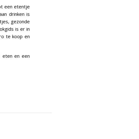
ot een etentje
aan drinken is
ntjes, gezonde
kgids is er in
ro te koop en
l eten en een