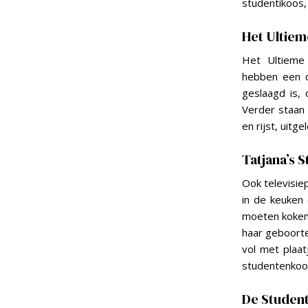
studentikoos,
Het Ultie
Het Ultieme
hebben een d
geslaagd is, 
Verder staan 
en rijst, uitg
Tatjana’s
Ook televisie
in de keuken 
moeten koken.
haar geboort
vol met plaat
studentenkoo
De Studen