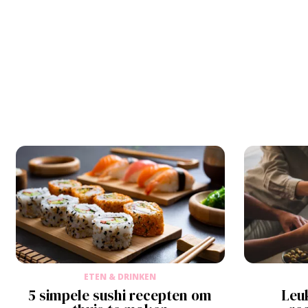
ETEN & DRINKEN
5 simpele sushi recepten om
Leu