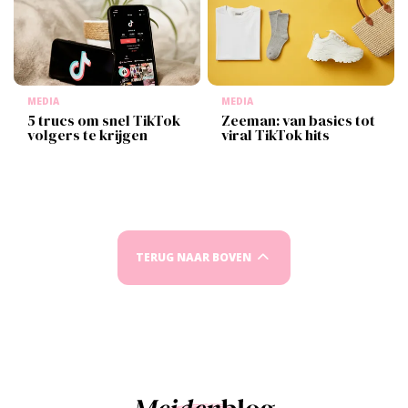
MEDIA
MEDIA
5 trucs om snel TikTok
Zeeman: van basics tot
volgers te krijgen
viral TikTok hits
TERUG NAAR BOVEN