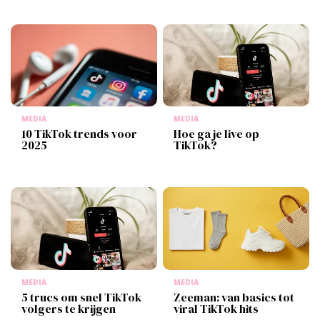
MEDIA
MEDIA
10 TikTok trends voor
Hoe ga je live op
2025
TikTok?
MEDIA
MEDIA
5 trucs om snel TikTok
Zeeman: van basics tot
volgers te krijgen
viral TikTok hits