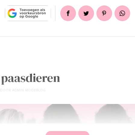
 paasdieren
DOOR
ADMIN MODEBLOG