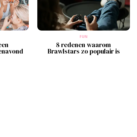
FUN
een
8 redenen waarom
denavond
Brawlstars zo populair is