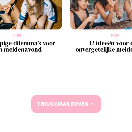
FUN
FUN
pige dilemma’s voor
12 ideeën voor 
n meidenavond
onvergetelijke mei
TERUG NAAR BOVEN