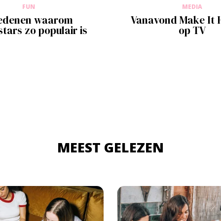
FUN
MEDIA
redenen waarom
Vanavond Make It
tars zo populair is
op TV
MEEST GELEZEN