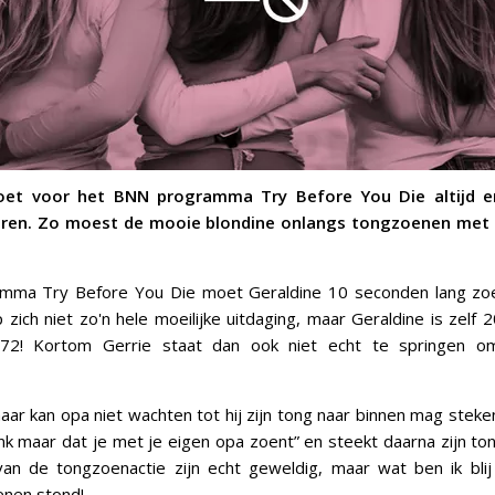
t voor het BNN programma Try Before You Die altijd e
eren. Zo moest de mooie blondine onlangs tongzoenen met 
amma Try Before You Die moet Geraldine 10 seconden lang z
zich niet zo'n hele moeilijke uitdaging, maar Geraldine is zelf 2
 72! Kortom Gerrie staat dan ook niet echt te springen 
aar kan opa niet wachten tot hij zijn tong naar binnen mag steken
k maar dat je met je eigen opa zoent” en steekt daarna zijn ton
n de tongzoenactie zijn echt geweldig, maar wat ben ik blij 
enen stond!