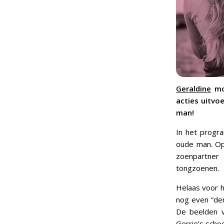
Geraldine
moe
acties uitvo
man!
In het progr
oude man. Op 
zoenpartner
tongzoenen.
Helaas voor h
nog even “den
De beelden va
Gerrie’s scho