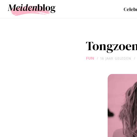
Celebr
Tongzoen
FUN
16 JAAR GELEDEN