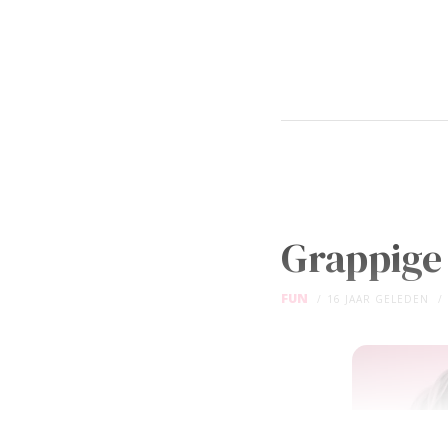
Grappige
FUN
16 JAAR GELEDEN