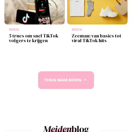
MEDIA
MEDIA
5 trucs om snel TikTok
Zeeman: van basics tot
volgers te krijgen
viral TikTok hits
TERUG NAAR BOVEN