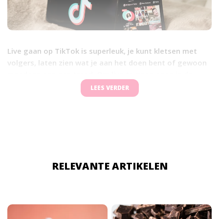
Live gaan op TikTok is superleuk, je kunt kletsen met
volgers, laten zien wat je aan het doen bent of gewoon
meedoen aan een trend. Om live te gaan open je de
TikTok-app, tik je op het plusje (+) onderaan, veeg je
LEES VERDER
naar het tabje “LIVE”, geef je je uitzending een leuke
titel, en druk je op “Go Live”.
RELEVANTE ARTIKELEN