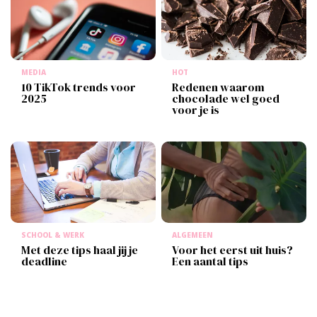
MEDIA
HOT
10 TikTok trends voor
Redenen waarom
2025
chocolade wel goed
voor je is
SCHOOL & WERK
ALGEMEEN
Met deze tips haal jij je
Voor het eerst uit huis?
deadline
Een aantal tips