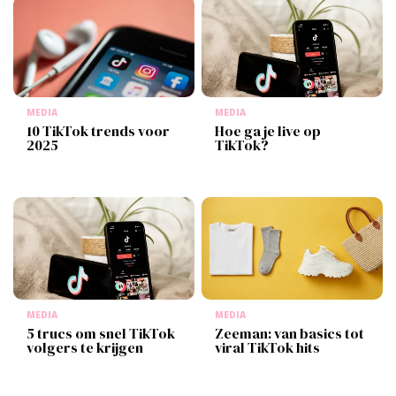
MEDIA
MEDIA
10 TikTok trends voor
Hoe ga je live op
2025
TikTok?
MEDIA
MEDIA
5 trucs om snel TikTok
Zeeman: van basics tot
volgers te krijgen
viral TikTok hits