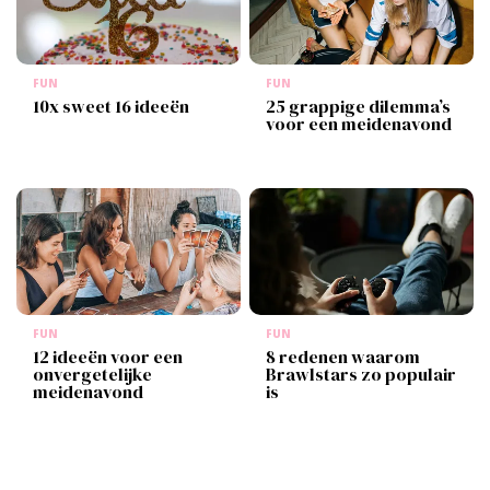
FUN
FUN
10x sweet 16 ideeën
25 grappige dilemma’s
voor een meidenavond
FUN
FUN
12 ideeën voor een
8 redenen waarom
onvergetelijke
Brawlstars zo populair
meidenavond
is