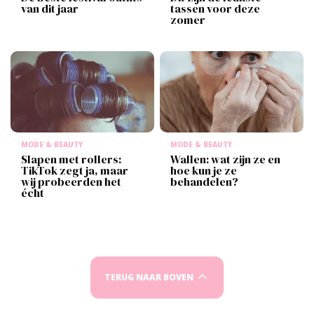
van dit jaar
tassen voor deze
zomer
MODE & BEAUTY
MODE & BEAUTY
Slapen met rollers:
Wallen: wat zijn ze en
TikTok zegt ja, maar
hoe kun je ze
wij probeerden het
behandelen?
écht
TERUG NAAR BOVEN