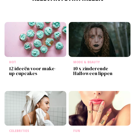
HOT
MODE & BEAUTY
12 ideeën voor make-
10 x zinderende
up cupcakes
Halloween lippen
CELEBRITIES
FUN