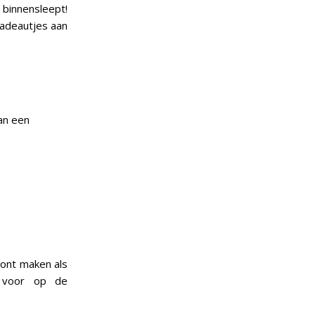
 binnensleept!
cadeautjes aan
an een
bont maken als
n voor op de