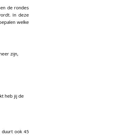
ssen de rondes
ordt. In deze
 bepalen welke
eer zijn,
t heb jij de
e duurt ook 45