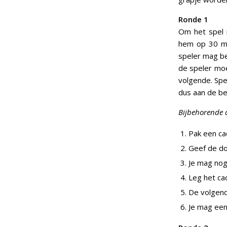
Ronde 1
Om het spel 
hem op 30 mi
speler mag be
de speler moe
volgende. Spe
dus aan de be
Bijbehorende a
Pak een ca
Geef de do
Je mag nog
Leg het cad
De volgend
Je mag een