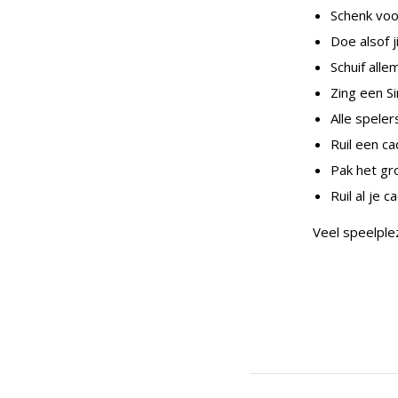
Schenk voor
Doe alsof 
Schuif alle
Zing een Si
Alle spele
Ruil een c
Pak het gr
Ruil al je
Veel speelplez