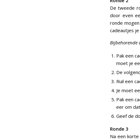
Ronde 2
De tweede ron
door even ee
ronde mogen d
cadeautjes je
Bijbehorende a
Pak een cad
moet je ee
De volgend
Ruil een c
Je moet ee
Pak een cad
eer om dat
Geef de dob
Ronde 3
Na een korte 