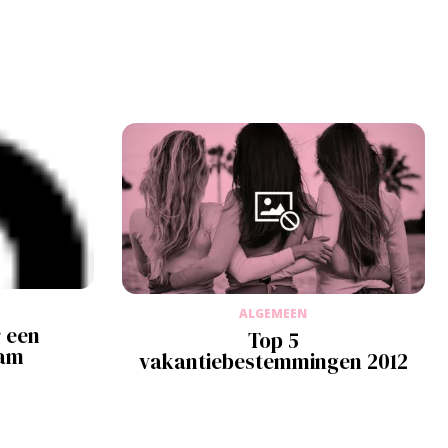
ALGEMEEN
 een
Top 5
aam
vakantiebestemmingen 2012