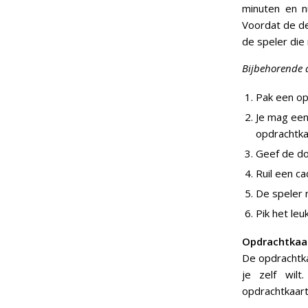
minuten en nu
Voordat de de
de speler die 
Bijbehorende a
Pak een op
Je mag een
opdrachtka
Geef de dob
Ruil een c
De speler 
Pik het le
Opdrachtkaa
De opdrachtka
je zelf wil
opdrachtkaart