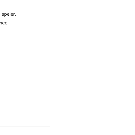
 speler.
 mee.