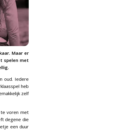
kaar. Maar er
het spelen met
llig.
en oud. Iedere
rklaasspel heb
makkelijk zelf
n te voren met
eft degene die
eetje een duur