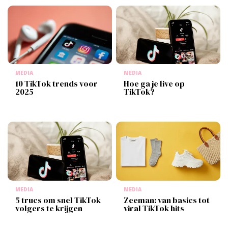
MEDIA
MEDIA
10 TikTok trends voor
Hoe ga je live op
2025
TikTok?
MEDIA
MEDIA
5 trucs om snel TikTok
Zeeman: van basics tot
volgers te krijgen
viral TikTok hits