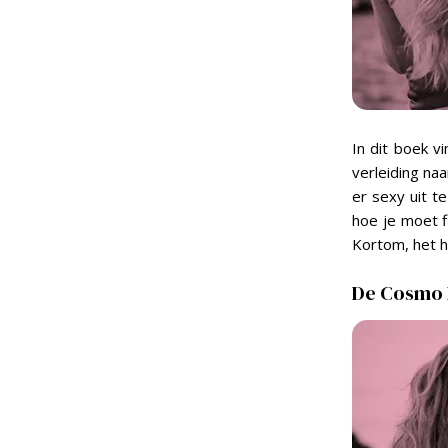
In dit boek v
verleiding na
er sexy uit t
hoe je moet f
Kortom, het h
De Cosmo 