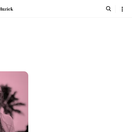
Muziek