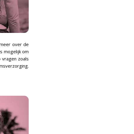
t meer over de
is mogelijk om
p vragen zoals
amsverzorging.