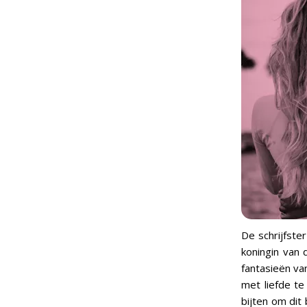
De schrijfste
koningin van 
fantasieën va
met liefde te
bijten om dit