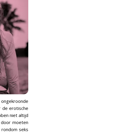
de ongekroonde
r de erotische
en niet altijd
en door moeten
ns rondom seks