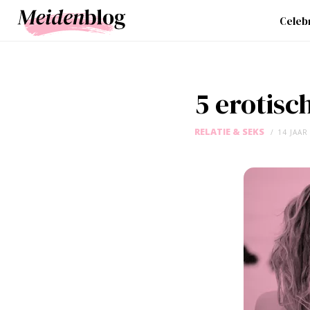
Celebr
5 erotisc
RELATIE & SEKS
14 JAA