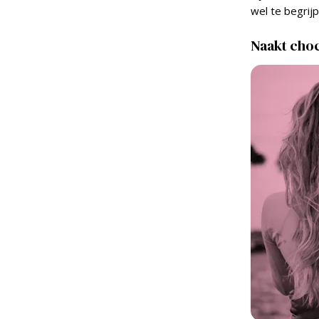
wel te begrijp
Naakt choc