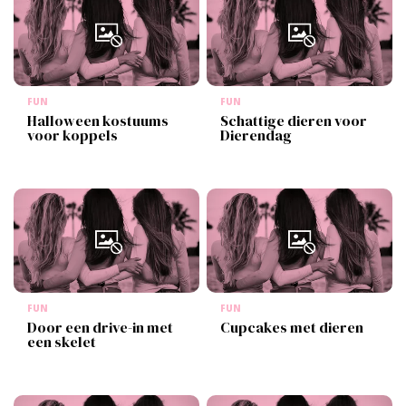
FUN
FUN
Halloween kostuums
Schattige dieren voor
voor koppels
Dierendag
FUN
FUN
Door een drive-in met
Cupcakes met dieren
een skelet