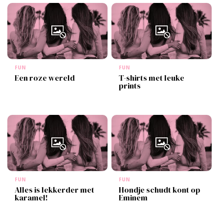
FUN
FUN
Een roze wereld
T-shirts met leuke
prints
FUN
FUN
Alles is lekkerder met
Hondje schudt kont op
karamel!
Eminem