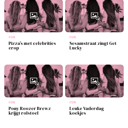
FUN
FUN
Pizza’s met celebrities
Sesamstraat zingt Get
erop
Lucky
FUN
FUN
Pony Roozer Brewz
Leuke Vaderdag
krijgt rolstoel
koekjes