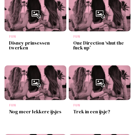
FUN
FUN
Disney prinsessen
One Direction ‘shut the
twerken
fuck up’
FUN
FUN
Nog meer lekkere ijsjes
Trek in een ijsje?