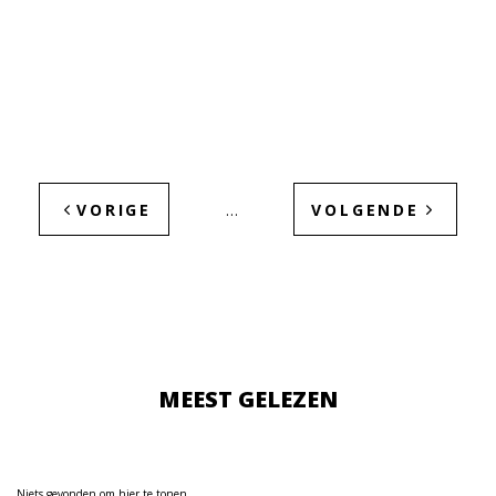
VORIGE
VOLGENDE
…
MEEST GELEZEN
Niets gevonden om hier te tonen.