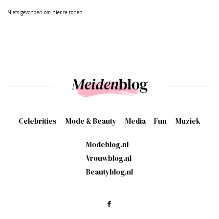
Niets gevonden om hier te tonen.
Celebrities
Mode & Beauty
Media
Fun
Muziek
Modeblog.nl
Vrouwblog.nl
Beautyblog.nl