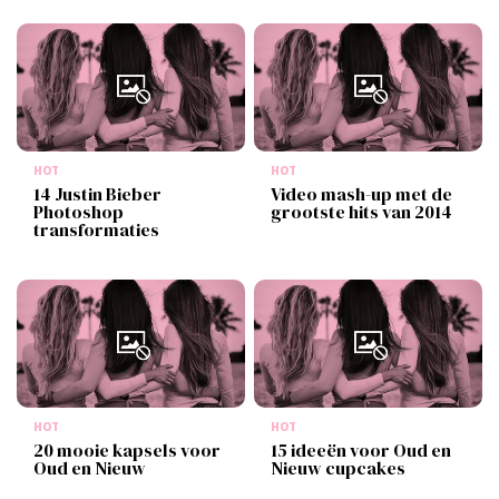
HOT
HOT
14 Justin Bieber
Video mash-up met de
Photoshop
grootste hits van 2014
transformaties
HOT
HOT
20 mooie kapsels voor
15 ideeën voor Oud en
Oud en Nieuw
Nieuw cupcakes