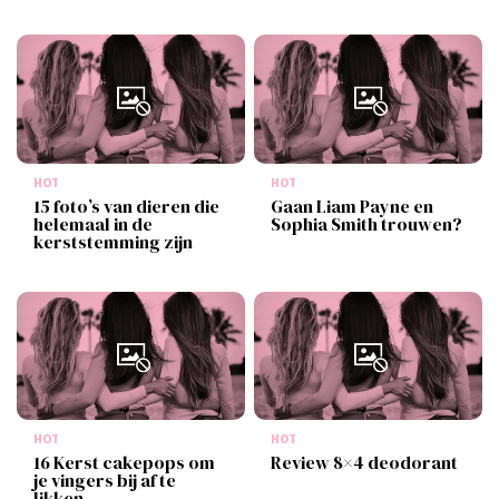
HOT
HOT
15 foto’s van dieren die
Gaan Liam Payne en
helemaal in de
Sophia Smith trouwen?
kerststemming zijn
HOT
HOT
16 Kerst cakepops om
Review 8×4 deodorant
je vingers bij af te
likken