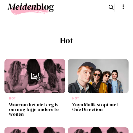
Hot
HOT
HOT
Waarom het niet erg is
Zayn Malik stopt met
om nog bij je ouders te
One Direction
wonen