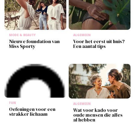
MODE & BEAUTY
ALGEMEEN
Nieuwe foundation van
Voor het eerst uit huis?
Miss Sporty
Een aantal tips
FUN
ALGEMEEN
Oefeningen voor een
Wat voor kado voor
strakker lichaam
oude mensen die alles
al hebben​