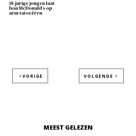
18-jarige jongen laat
bon McDonald’s op
arm tatoeëren
VORIGE
VOLGENDE
MEEST GELEZEN