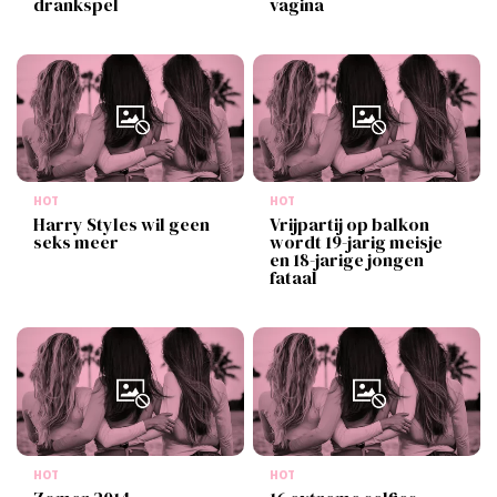
drankspel
vagina
HOT
HOT
Harry Styles wil geen
Vrijpartij op balkon
seks meer
wordt 19-jarig meisje
en 18-jarige jongen
fataal
HOT
HOT