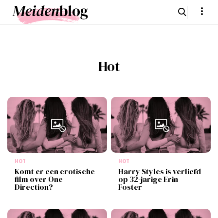
Hot
HOT
HOT
Komt er een erotische
Harry Styles is verliefd
film over One
op 32-jarige Erin
Direction?
Foster