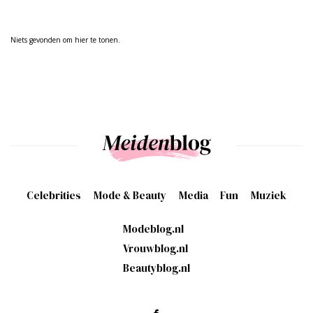
Niets gevonden om hier te tonen.
Celebrities
Mode & Beauty
Media
Fun
Muziek
Modeblog.nl
Vrouwblog.nl
Beautyblog.nl