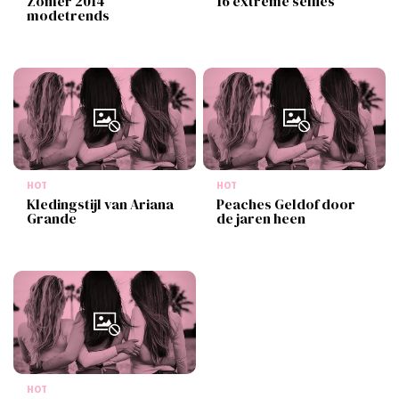
Zomer 2014
16 extreme selfies
modetrends
HOT
HOT
Kledingstijl van Ariana
Peaches Geldof door
Grande
de jaren heen
HOT