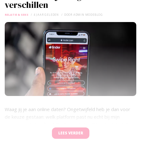
verschillen
RELATIE & SEKS
4 JAAR GELEDEN
DOOR
ADMIN MODEBLOG
Waag jij je aan online daten? Ongetwijfeld heb je dan voor
de keuze gestaan: welk platform past nu echt bij mijn
wensen en behoeften? Zo zijn er de traditionele datingsites
waarmee eindeloos wordt geadverteerd. Daarnaast is er de
LEES VERDER
populaire app Tinder, maar ook datingsites waar je een
trio