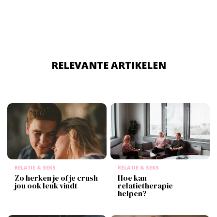
date
kunt regelen. Twijfel jij nog voor welke jij het beste
kunt kiezen? In deze blog lees je de grootste verschillen,
waardoor je eenvoudiger een keuze kunt maken.
RELEVANTE ARTIKELEN
RELATIE & SEKS
RELATIE & SEKS
Zo herken je of je crush
Hoe kan
jou ook leuk vindt
relatietherapie
helpen?