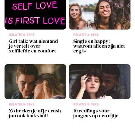
RELATIE & SEKS
RELATIE & SEKS
Girl talk: wat niemand
Single en happy:
je vertelt over
waarom alleen zijn niet
zelfliefde en comfort
erg is
RELATIE & SEKS
RELATIE & SEKS
Zo herken je of je crush
10 redflags voor
jou ook leuk vindt
jongens op een rijtje