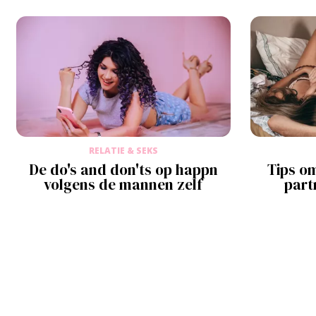
RELATIE & SEKS
De do's and don'ts op happn
Tips om
volgens de mannen zelf
part