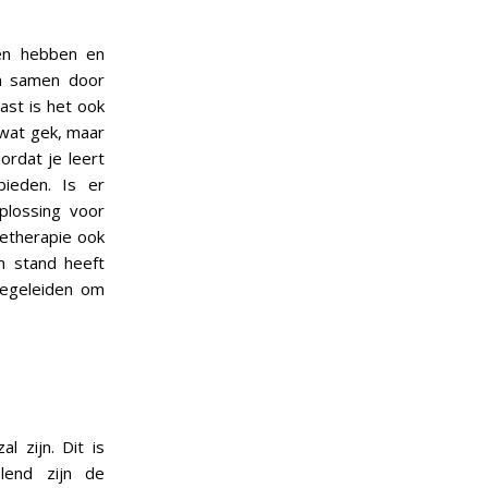
men hebben en
an samen door
st is het ook
 wat gek, maar
ordat je leert
ieden. Is er
plossing voor
ietherapie ook
en stand heeft
 begeleiden om
l zijn. Dit is
elend zijn de