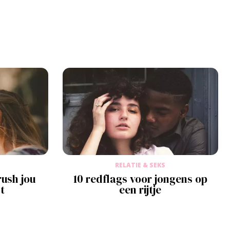
RELATIE & SEKS
rush jou
10 redflags voor jongens op
t
een rijtje