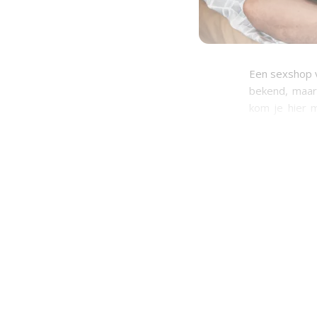
Een sexshop
bekend, maar 
kom je hier m
kopen bij een
Ben je benieu