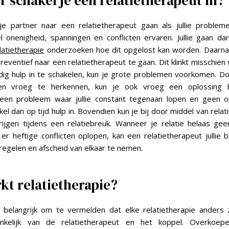
 schakel je een relatietherapeut in?
je partner naar een relatietherapeut gaan als jullie proble
l onenigheid, spanningen en conflicten ervaren. Jullie gaan d
latietherapie
onderzoeken hoe dit opgelost kan worden. Daarnaa
reventief naar een relatietherapeut te gaan. Dit klinkt misschien
dig hulp in te schakelen, kun je grote problemen voorkomen. Do
n vroeg te herkennen, kun je ook vroeg een oplossing b
 een probleem waar jullie constant tegenaan lopen en geen o
el dan op tijd hulp in. Bovendien kun je bij door middel van relat
rijgen tijdens een relatiebreuk. Wanneer je relatie helaas ge
r heftige conflicten oplopen, kan een relatietherapeut jullie
 regelen en afscheid van elkaar te nemen.
kt relatietherapie?
t belangrijk om te vermelden dat elke relatietherapie anders za
ankelijk van de relatietherapeut en het koppel. Overkoep