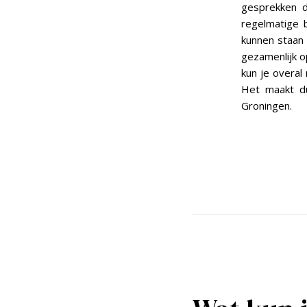
gesprekken d
regelmatige b
kunnen staan e
gezamenlijk o
kun je overal 
Het maakt d
Groningen.