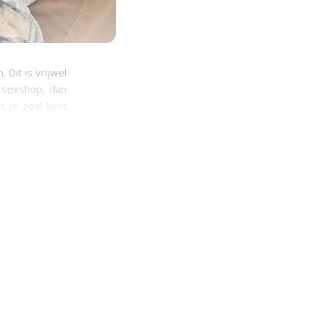
Dit is vrijwel
n sexshop, dan
t je zoal kunt
d per sexshop.