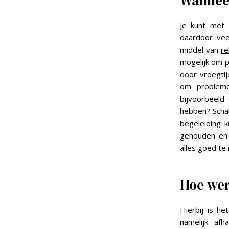
Wanneer
Je kunt met 
daardoor vee
middel van
re
mogelijk om p
door vroegtij
om probleme
bijvoorbeeld
hebben? Schak
begeleiding k
gehouden en e
alles goed te
Hoe wer
Hierbij is he
namelijk afh