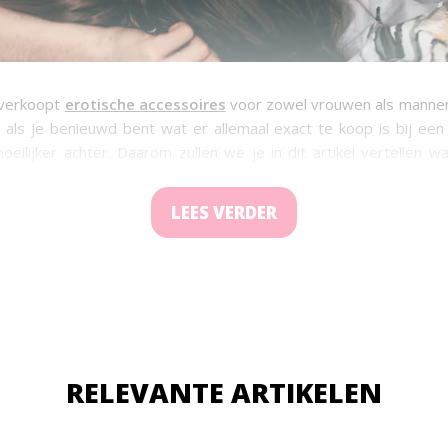
 verkoopt
erotische accessoires
voor zowel vrouwen als mannen. 
als je benieuwd bent wat er allemaal exact te koop is bij ee
oeilijker achter. Daarom zullen we je in dit artikel vertellen wa
 sexshop. Het precieze assortiment is natuurlijk wel verschillen
wd? Lees dan snel verder!
LEES VERDER
RELEVANTE ARTIKELEN