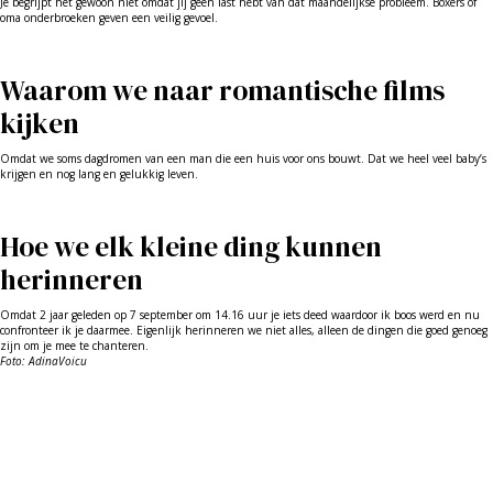
Je begrijpt het gewoon niet omdat jij geen last hebt van dat maandelijkse probleem. Boxers of
oma onderbroeken geven een veilig gevoel.
Waarom we naar romantische films
kijken
Omdat we soms dagdromen van een man die een huis voor ons bouwt. Dat we heel veel baby’s
krijgen en nog lang en gelukkig leven.
Hoe we elk kleine ding kunnen
herinneren
Omdat 2 jaar geleden op 7 september om 14.16 uur je iets deed waardoor ik boos werd en nu
confronteer ik je daarmee. Eigenlijk herinneren we niet alles, alleen de dingen die goed genoeg
zijn om je mee te chanteren.
Foto: AdinaVoicu