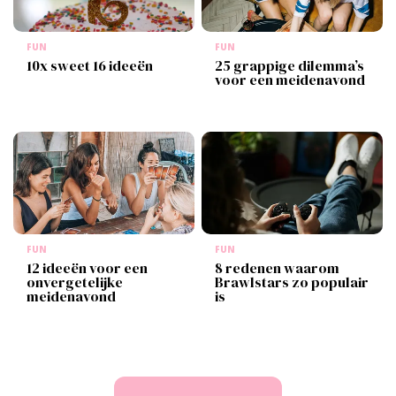
FUN
FUN
10x sweet 16 ideeën
25 grappige dilemma’s
voor een meidenavond
FUN
FUN
12 ideeën voor een
8 redenen waarom
onvergetelijke
Brawlstars zo populair
meidenavond
is