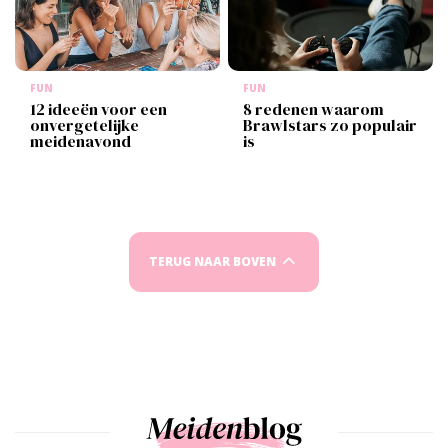
FUN
FUN
12 ideeën voor een
8 redenen waarom
onvergetelijke
Brawlstars zo populair
meidenavond
is
TERUG NAAR BOVEN