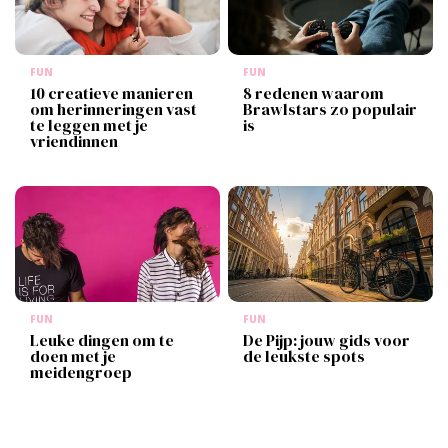
FUN
FUN
10 creatieve manieren
8 redenen waarom
om herinneringen vast
Brawlstars zo populair
te leggen met je
is
vriendinnen
FUN
FUN
Leuke dingen om te
De Pijp: jouw gids voor
doen met je
de leukste spots
meidengroep