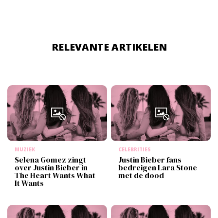
RELEVANTE ARTIKELEN
MUZIEK
CELEBRITIES
Selena Gomez zingt
Justin Bieber fans
over Justin Bieber in
bedreigen Lara Stone
The Heart Wants What
met de dood
It Wants