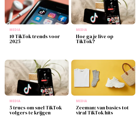
MEDIA
MEDIA
10 TikTok trends voor
Hoe ga je live op
2025
TikTok?
MEDIA
MEDIA
5 trucs om snel TikTok
Zeeman: van basics tot
volgers te krijgen
viral TikTok hits