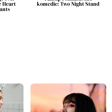
e Heart
komedie: Two Night Stand
ants