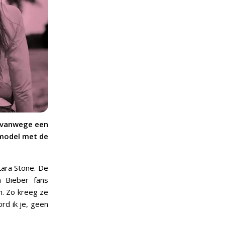
d vanwege een
 model met de
Lara Stone. De
 Bieber fans
n. Zo kreeg ze
rd ik je, geen