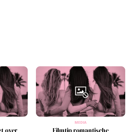
MEDIA
t over
Filmtip romantische