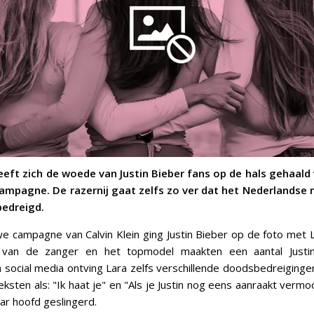
eeft zich de woede van Justin Bieber fans op de hals gehaal
 campagne. De razernij gaat zelfs zo ver dat het Nederlandse
edreigd.
e campagne van Calvin Klein ging Justin Bieber op de foto met 
 van de zanger en het topmodel maakten een aantal Justin
Via social media ontving Lara zelfs verschillende doodsbedreiginge
ksten als: "Ik haat je" en "Als je Justin nog eens aanraakt vermoo
aar hoofd geslingerd.