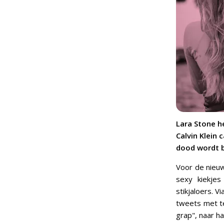
Lara Stone h
Calvin Klein
dood wordt b
Voor de nieuw
sexy kiekjes
stikjaloers. 
tweets met te
grap", naar h