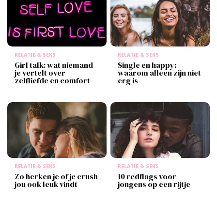
RELATIE & SEKS
RELATIE & SEKS
Girl talk: wat niemand
Single en happy:
je vertelt over
waarom alleen zijn niet
zelfliefde en comfort
erg is
RELATIE & SEKS
RELATIE & SEKS
Zo herken je of je crush
10 redflags voor
jou ook leuk vindt
jongens op een rijtje