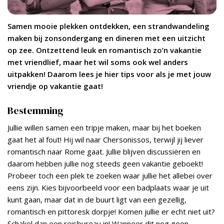
Samen mooie plekken ontdekken, een strandwandeling
maken bij zonsondergang en dineren met een uitzicht
op zee. Ontzettend leuk en romantisch zo’n vakantie
met vriendlief, maar het wil soms ook wel anders
uitpakken! Daarom lees je hier tips voor als je met jouw
vriendje op vakantie gaat!
Bestemming
Jullie willen samen een tripje maken, maar bij het boeken
gaat het al fout! Hij wil naar Chersonissos, terwijl jij liever
romantisch naar Rome gaat. Jullie blijven discussiëren en
daarom hebben jullie nog steeds geen vakantie geboekt!
Probeer toch een plek te zoeken waar jullie het allebei over
eens zijn. Kies bijvoorbeeld voor een badplaats waar je uit
kunt gaan, maar dat in de buurt ligt van een gezellig,
romantisch en pittoresk dorpje! Komen jullie er echt niet uit?
Schakel dan een reisbureau in! Wanneer dit nog geen