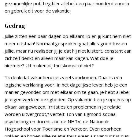
gezamenlijke pot. Leg hier allebei een paar honderd euro in
en gebruik dit voor de vakantie.
Gedrag
Jullie zitten een paar dagen op elkaars lip en jij kunt hem niet
meer uitstaan! Normaal gesproken gaat alles goed tussen
jullie, maar nu realiseer jij je dat hij niet luistert, constant aan
zichzelf denkt en alleen maar kan klagen. Wat doe je
hiermee? Uit maken bij thuiskomst of niet?
“Ik denk dat vakantieruzies veel voorkomen. Daar is een
logische verklaring voor. In het dagelijkse leven heb je een
manier gevonden om met elkaar om te gaan. Je hebt allebei
je eigen werk en bezigheden. Op vakantie ben je opeens op
elkaar aangewezen. Irritaties en problemen in je relatie
worden uitvergroot,” vertelt Ton van Egmond sociaal
psycholoog en docent aan de NHTV, de Nationale
Hogeschool voor Toerisme en Verkeer. Even doorheen
prikken en hopen jullie relatie thuis weer als vanouds is dus!