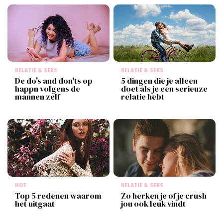
RELATIE & SEKS
RELATIE & SEKS
De do's and don'ts op
5 dingen die je alleen
happn volgens de
doet als je een serieuze
mannen zelf
relatie hebt
HOT
RELATIE & SEKS
Top 5 redenen waarom
Zo herken je of je crush
het uitgaat
jou ook leuk vindt