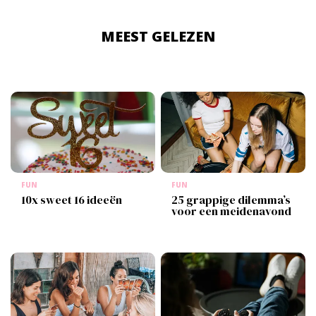
MEEST GELEZEN
FUN
FUN
10x sweet 16 ideeën
25 grappige dilemma’s
voor een meidenavond