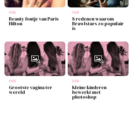
FUN
FUN
Beauty foutje van Paris
8 redenen waarom
Hilton
Brawlstars zo populair
is
FUN
FUN
Grootste vagina ter
Kleine kinderen
wereld
bewerkt met
photoshop