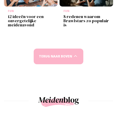
FUN
FUN
12 ideeën voor een
8 redenen waarom
onvergetelijke
Brawlstars zo populair
meidenavond
is
TERUG NAAR BOVEN