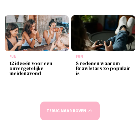
FUN
FUN
12 ideeën voor een
8 redenen waarom
onvergetelijke
Brawlstars zo populair
meidenavond
is
TERUG NAAR BOVEN