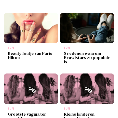
FUN
FUN
Beauty foutje van Paris
8 redenen waarom
Hilton
Brawlstars zo populair
is
FUN
FUN
Grootste vagina ter
Kleine kinderen