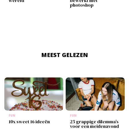
wereld
bewerkt met
photoshop
MEEST GELEZEN
FUN
FUN
10x sweet 16 ideeën
25 grappige dilemma’s
voor een meidenavond