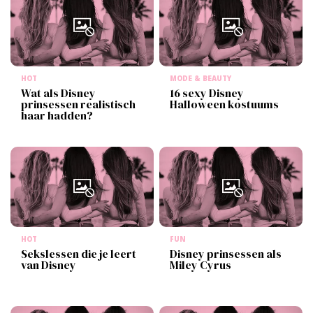
HOT
MODE & BEAUTY
Wat als Disney
16 sexy Disney
prinsessen realistisch
Halloween kostuums
haar hadden?
HOT
FUN
Sekslessen die je leert
Disney prinsessen als
van Disney
Miley Cyrus