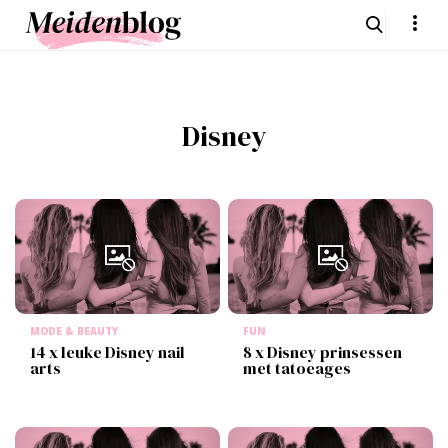
Disney
MODE & BEAUTY
FUN
14 x leuke Disney nail
8 x Disney prinsessen
arts
met tatoeages